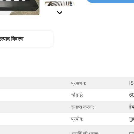
उत्पाद विवरण
प्रमाणन:
I
चौड़ाई:
60
समाप्त करना:
हे
प्रयोग:
गु
आपूर्ति की क्षमता:
प्