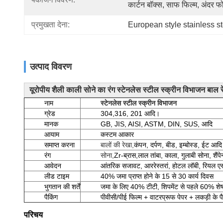
कार्टन बॉक्स, साफ फिल्म, अंदर 
प्रमुखता देना:
European style stainless st
उत्पाद विवरण
यूरोपीय शैली काली सोने का रंग स्टेनलेस स्टील स्क्रीन विभाजन बाल
नाम
स्टेनलेस स्टील स्क्रीन विभाजन
ग्रेड
304,316, 201 आदि।
मानक
GB, JIS, AISI, ASTM, DIN, SUS, आदि
आयाम
कस्टम आकार
समाप्त करना
बालों की रेखा,
कंपन, दर्पण, बीड, इम्बोस्ड, ईट आद
रंग
सोना,
Zr-ब्रास,
लाल तांबा, काला, गुलाबी सोना, शैंपेन
आवेदन
आंतरिक सजावट, आर
रेस्तरां, होटल लॉबी, रियल ए
लीड टाइम
40% जमा प्राप्त होने के 15 से 30 कार्य दिवस
भुगतान की शर्तें
जमा के लिए 40% टीटी, शिपमेंट से पहले 60% शेष 
पैकिंग
पीवीसी/पीई फिल्म + वाटरप्रूफ पेपर + लकड़ी के प
परिचय