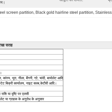
फोम।
eel screen partition
, 
Black gold hairline steel partition
, 
Stainless
 रेखा सतह
ि।
, कांस्य, भूरा, नीला, बैंगनी, ग्रे, चांदी, बायोलेट आदि
स्टेट बिक्री कार्यालय, नाइट क्लब,
केटीवी आदि।
राशि या दृष्टि पर एलसी
ैलेट या ग्राहक के अनुरोध के अनुसार