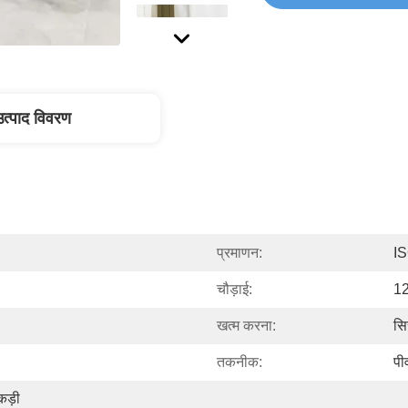
उत्पाद विवरण
प्रमाणन:
I
चौड़ाई:
12
खत्म करना:
सि
तकनीक:
पी
ड़ी 