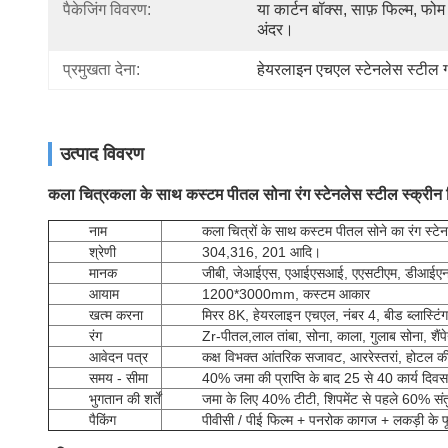
पैकेजिंग विवरण:
या कार्टन बॉक्स, साफ़ फिल्म, फोम 
अंदर।
प्रमुखता देना:
हेयरलाइन एचएल स्टेनलेस स्टील 
उत्पाद विवरण
कला चित्रकला के साथ कस्टम पीतल सोना रंग स्टेनलेस स्टील स्क्रीन
नाम
कला चित्रों के साथ कस्टम पीतल सोने का रंग स्टे
श्रेणी
304,316, 201 आदि।
मानक
जीबी, जेआईएस, एआईएसआई, एएसटीएम, डीआईएन
आयाम
1200*3000mm, कस्टम आकार
खत्म करना
मिरर 8K, हेयरलाइन एचएल, नंबर 4, बीड ब्लास्टिंग
रंग
Zr-पीतल,
लाल तांबा, सोना, काला, गुलाब सोना, शैंपे
आवेदन पत्र
कक्ष विभक्त आंतरिक सजावट, आर
रेस्तरां, होटल क
समय - सीमा
40% जमा की प्राप्ति के बाद 25 से 40 कार्य दिवस
भुगतान की शर्तें
जमा के लिए 40% टीटी, शिपमेंट से पहले 60% संत
पैकिंग
पीवीसी / पीई फिल्म + पनरोक कागज + लकड़ी के फ