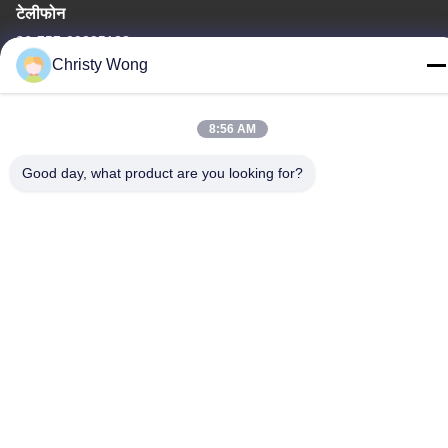
टेलीफोन
86-757-29395138
Christy Wong
8:56 AM
चीन अच्छी गुणवत्ता रंगीन स्टेनलेस स्टील शीट आपूर्तिकर्ता. कॉपीराइट © -2026
Good day, what product are you looking for?
Foshan Mingxinlong Stainless Steel Co., Ltd. . सर्वाधिकार सुरक्षित।
गोपनीयता नीति
|
साइटमैप