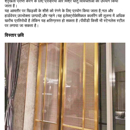
श्रृंखला प्राप्त करने के लिए प्रक्रिया और मिश्र धातु विविधताओं का उपयोग किया
जाता है।
यह आमतौर पर खिड़की के शीशे को रंगने के लिए प्रयोग किया जाता है;नल और
हार्डवेयर;उपभोक्ता उत्पादों;और गहने।यह इलेक्ट्रोकेमिकल कलरिंग की तुलना में अधिक
खरोंच प्रतिरोधी है लेकिन यह क्षतिग्रस्त हो सकता है।पीवीडी किसी भी स्टेनलेस स्टील
पर लगाया जा सकता है।
विस्तार छवि