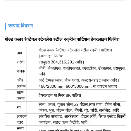
उत्पाद विवरण
गोल्ड कलर रेक्टेंगल स्टेनलेस स्टील स्क्रीन पार्टिशन हेयरलाइन फिनिश
गोल्ड कलर रेक्टेंगल स्टेनलेस स्टील स्क्रीन पार्टिशन
नाम
हेयरलाइन फिनिश
श्रेणी
एसयूएस 304,316,201 आदि।
जीबी, जेआईएस, एआईएसआई, एएसटीएम, डीआईएन, एसयूएस,
मानक
आदि
काँच
आर्ट टेम्पर्ड ग्लास, मोरू ग्लास, अल्ट्रा-व्हाइट ग्लास आदि।
आयाम
450*2800mm, 600*3000mm, या कस्टम आकार
खत्म
हेयरलाइन या मिरर 8K पॉलिश
करना
सोना, काला, गुलाब-सोना,
Zr-पीतल,
लाल तांबा, शैंपेन-सोना,
रंग
कांस्य, भूरा, नीलम नीला, बैंगनी, ग्रे, चांदी, बायोलेट, आदि
आवेदन
आंतरिक सजावट, आर
रेस्तरां, होटल लॉबी, रियल एस्टेट बिक्री
पत्र
कार्यालय, नाइट क्लब,
केटीवी, आदि।
समय -