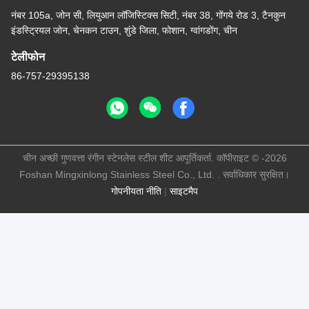
नंबर 105a, जोन सी, लियुआन लॉजिस्टिक्स सिटी, नंबर 38, गोंगये रोड 3, टैनकुन
इंडस्ट्रियल जोन, चेनकन टाउन, शुंडे जिला, फोशान, ग्वांगडोंग, चीन
टेलीफोन
86-757-29395138
चीन अच्छी गुणवत्ता रंगीन स्टेनलेस स्टील शीट आपूर्तिकर्ता. कॉपीराइट © -2026
Foshan Mingxinlong Stainless Steel Co., Ltd. . सर्वाधिकार सुरक्षित।
गोपनीयता नीति
|
साइटमैप