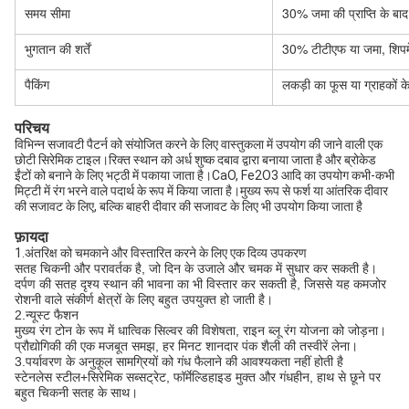
समय सीमा
30% जमा की प्राप्ति के बाद
भुगतान की शर्तें
30% टीटीएफ या जमा, शिपमे
पैकिंग
लकड़ी का फूस या ग्राहकों क
परिचय
विभिन्न सजावटी पैटर्न को संयोजित करने के लिए वास्तुकला में उपयोग की जाने वाली एक
छोटी सिरेमिक टाइल।रिक्त स्थान को अर्ध शुष्क दबाव द्वारा बनाया जाता है और ब्रोकेड
ईंटों को बनाने के लिए भट्ठी में पकाया जाता है।CaO, Fe2O3 आदि का उपयोग कभी-कभी
मिट्टी में रंग भरने वाले पदार्थ के रूप में किया जाता है।मुख्य रूप से फर्श या आंतरिक दीवार
की सजावट के लिए, बल्कि बाहरी दीवार की सजावट के लिए भी उपयोग किया जाता है
फ़ायदा
1.अंतरिक्ष को चमकाने और विस्तारित करने के लिए एक दिव्य उपकरण
सतह चिकनी और परावर्तक है, जो दिन के उजाले और चमक में सुधार कर सकती है।
दर्पण की सतह दृश्य स्थान की भावना का भी विस्तार कर सकती है, जिससे यह कमजोर
रोशनी वाले संकीर्ण क्षेत्रों के लिए बहुत उपयुक्त हो जाती है।
2.न्यूस्ट फैशन
मुख्य रंग टोन के रूप में धात्विक सिल्वर की विशेषता, राइन ब्लू रंग योजना को जोड़ना।
प्रौद्योगिकी की एक मजबूत समझ, हर मिनट शानदार पंक शैली की तस्वीरें लेना।
3.पर्यावरण के अनुकूल सामग्रियों को गंध फैलाने की आवश्यकता नहीं होती है
स्टेनलेस स्टील+सिरेमिक सब्सट्रेट, फॉर्मेल्डिहाइड मुक्त और गंधहीन, हाथ से छूने पर
बहुत चिकनी सतह के साथ।