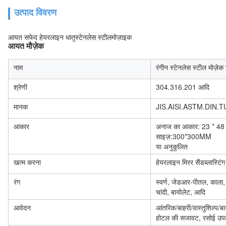
उत्पाद विवरण
स्टेनलेस स्टील
आयत सफेद हेयरलाइन धातु
मोज़ाइक
आयत
मौज़ेक
नाम
रंगीन स्टेनलेस स्टील मोज़े
श्रेणी
304.316.201 आदि
मानक
JIS.AISI.ASTM.DIN.T
आकार
अनाज का आकार: 23 * 48 
साइज़:300*300MM
या अनुकूलित
खत्म करना
हेयरलाइन मिरर सैंडब्लास्टिं
रंग
स्वर्ण, जेडआर-पीतल, काला, गुल
चांदी, बायोलेट, आदि
आवेदन
आंतरिक/बाहरी/वास्तुशिल्प
होटल की सजावट, रसोई उप