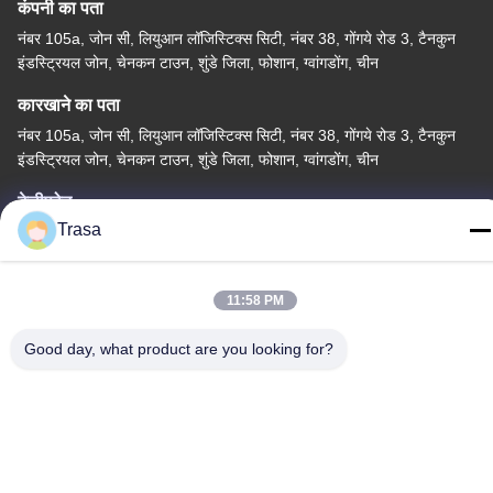
कंपनी का पता
नंबर 105a, जोन सी, लियुआन लॉजिस्टिक्स सिटी, नंबर 38, गोंगये रोड 3, टैनकुन
इंडस्ट्रियल जोन, चेनकन टाउन, शुंडे जिला, फोशान, ग्वांगडोंग, चीन
कारखाने का पता
नंबर 105a, जोन सी, लियुआन लॉजिस्टिक्स सिटी, नंबर 38, गोंगये रोड 3, टैनकुन
इंडस्ट्रियल जोन, चेनकन टाउन, शुंडे जिला, फोशान, ग्वांगडोंग, चीन
टेलीफोन
Trasa
86-757-29395138
11:58 PM
Good day, what product are you looking for?
चीन अच्छी गुणवत्ता रंगीन स्टेनलेस स्टील शीट आपूर्तिकर्ता. कॉपीराइट © -2026
Foshan Mingxinlong Stainless Steel Co., Ltd. . सर्वाधिकार सुरक्षित।
गोपनीयता नीति
|
साइटमैप