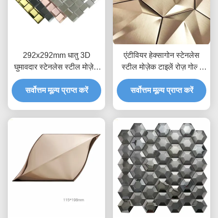
292x292mm धातु 3D
एंटीवियर हेक्सागोन स्टेनलेस
घुमावदार स्टेनलेस स्टील मोज़ेक
स्टील मोज़ेक टाइलें रोज़ गोल्ड
टाइलें दीवार सजावट PVD
नीलम ब्लू JIS
सर्वोत्तम मूल्य प्राप्त करें
मढ़वाया;
सर्वोत्तम मूल्य प्राप्त करें