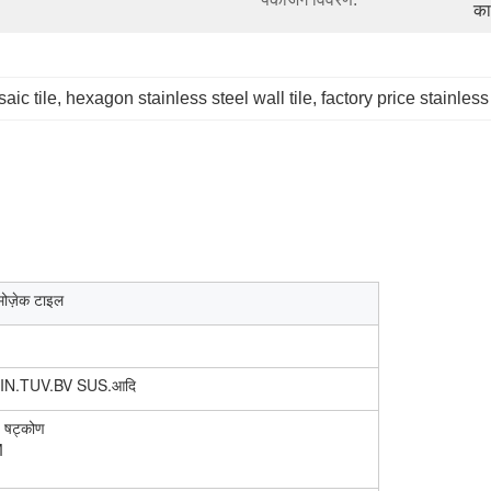
का
aic tile
, 
hexagon stainless steel wall tile
, 
factory price stainles
 मोज़ेक टाइल
DIN.TUV.BV SUS.आदि
 षट्कोण
M