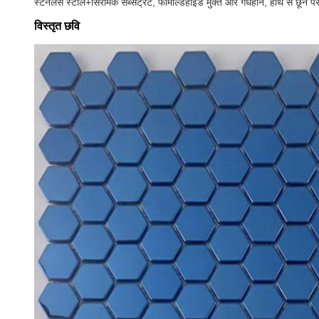
स्टेनलेस स्टील+सिरेमिक सब्सट्रेट, फॉर्मेल्डिहाइड मुक्त और गंधहीन, हाथ से छून
विस्तृत छवि