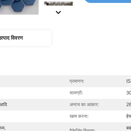
उत्पाद विवरण
प्रमाणन:
I
सामग्री:
30
, आदि
अनाज का आकार:
2
खत्म करना:
हे
ूम, 
बब
पैकेजिंग विवरण: