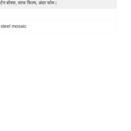
र्टन बॉक्स, साफ फिल्म, अंदर फोम।
s steel mosaic