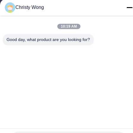
86-757-29395138
Christy Wong
10:19 AM
चीन अच्छी गुणवत्ता रंगीन स्टेनलेस स्टील शीट आपूर्तिकर्ता. कॉपीराइट © -2026
Good day, what product are you looking for?
Foshan Mingxinlong Stainless Steel Co., Ltd. . सर्वाधिकार सुरक्षित।
गोपनीयता नीति
|
साइटमैप