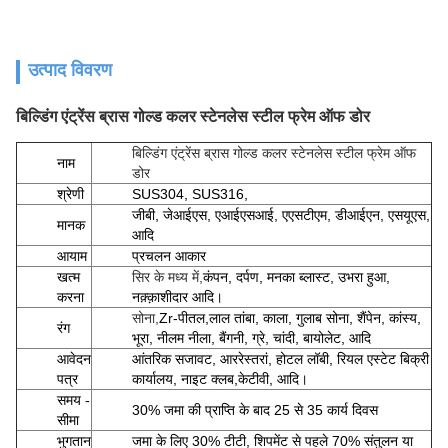
उत्पाद विवरण
बिल्डिंग एंट्रेंस ब्रास गोल्ड कलर स्टेनलेस स्टील फ्रेम ऑफ डोर
बिल्डिंग एंट्रेंस ब्रास गोल्ड कलर स्टेनलेस स्टील फ्रेम ऑफ
नाम
डोर
श्रेणी
SUS304, SUS316,
जीबी, जेआईएस, एआईएसआई, एएसटीएम, डीआईएन, एसयूएस,
मानक
आदि
आयाम
प्रचलन आकार
खत्म
सिर के मध्य में,
कंपन, दर्पण, मनका ब्लास्ट, उभरा हुआ,
करना
नक़्क़ाशीदार आदि।
सोना,
Zr-पीतल,
लाल तांबा, काला, गुलाब सोना, शैंपेन, कांस्य,
रंग
भूरा, नीलम नीला, बैंगनी, ग्रे, चांदी, बायोलेट, आदि
आवेदन
आंतरिक सजावट, आर
रेस्तरां, होटल लॉबी, रियल एस्टेट बिक्री
पत्र
कार्यालय, नाइट क्लब,
केटीवी, आदि।
समय -
30% जमा की प्राप्ति के बाद 25 से 35 कार्य दिवस
सीमा
भुगतान
जमा के लिए 30% टीटी, शिपमेंट से पहले 70% संतुलन या