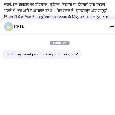
उत्तर: हम आमतौर पर डीएचएल, यूपीएस, फेडेक्स या टीएनटी द्वारा जहाज
भेजते हैं।इसे आने में आमतौर पर 3-5 दिन लगते हैं।एयरलाइन और समुद्री
शिपिंग भी वैकल्पिक है।
बड़े पैमाने पर उत्पादों के लिए, जहाज माल ढुलाई को
प्राथमिकता दी जाती है।
Trasa
संपर्क
12:59 AM
ट्रैसा मोब&वीचैट&व्हाट्सएप: 8613724918755
Good day, what product are you looking for?
आपका स्वागत है प्रतिक्रिया ट्रासा
स्टेनलेस स्टील उद्धरण भेजें
टैग:
एएसटीएम 316 एल ब्लैक वाइन कूलर
316 एल स्टेनलेस स्टील वाइन कैबिनेट
एएसटीएम 201 वाइन चिलर फ्रिज