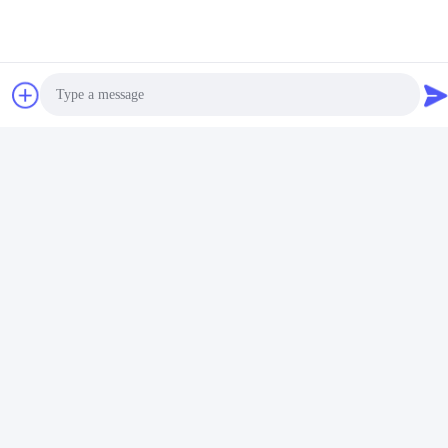
संबंधित उत्पाद
Photo
Video Call
Audio Call
कांस्य ODM स्टेनलेस स्टील
रोज़ गोल्ड मॉडर्न रेस्तरां वाइन
वाइन कैबिनेट 24 इंच वाइन
डिस्प्ले कैबिनेट TUV 350 *
फ्रिज AC240V
190cm
सर्वोत्तम मूल्य प्राप्त करें
सर्वोत्तम मूल्य प्राप्त करें