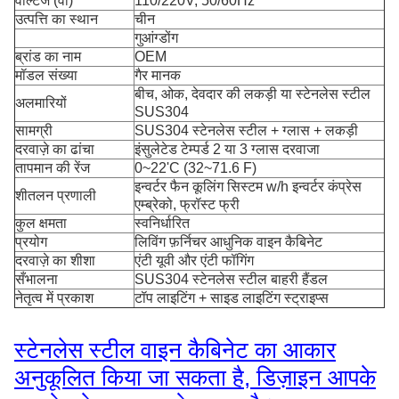
वोल्टेज (वी)
110/220V, 50/60Hz
उत्पत्ति का स्थान
चीन
गुआंग्डोंग
ब्रांड का नाम
OEM
मॉडल संख्या
गैर मानक
बीच, ओक, देवदार की लकड़ी या स्टेनलेस स्टील
अलमारियों
SUS304
सामग्री
SUS304 स्टेनलेस स्टील + ग्लास + लकड़ी
दरवाज़े का ढांचा
इंसुलेटेड टेम्पर्ड 2 या 3 ग्लास दरवाजा
तापमान की रेंज
0~22'C (32~71.6 F)
इन्वर्टर फैन कूलिंग सिस्टम w/h इन्वर्टर कंप्रेस
शीतलन प्रणाली
एम्ब्रेको, फ्रॉस्ट फ्री
कुल क्षमता
स्वनिर्धारित
प्रयोग
लिविंग फ़र्निचर आधुनिक वाइन कैबिनेट
दरवाज़े का शीशा
एंटी यूवी और एंटी फॉगिंग
सँभालना
SUS304 स्टेनलेस स्टील बाहरी हैंडल
नेतृत्व में प्रकाश
टॉप लाइटिंग + साइड लाइटिंग स्ट्राइप्स
स्टेनलेस स्टील वाइन कैबिनेट का आकार
अनुकूलित किया जा सकता है, डिज़ाइन आपके