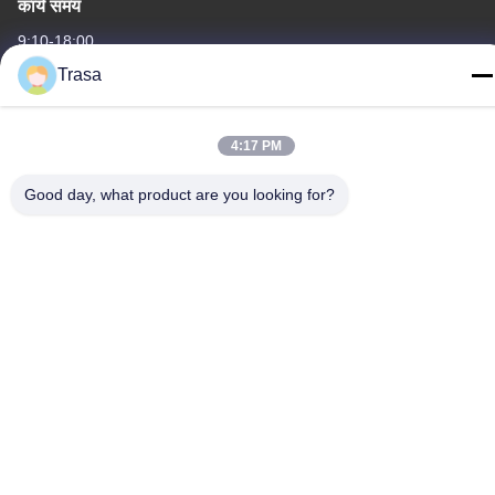
कार्य समय
9:10-18:00
Trasa
हमारा पता
कंपनी का पता
4:17 PM
नंबर 105a, जोन सी, लियुआन लॉजिस्टिक्स सिटी, नंबर 38, गोंगये रोड 3, टैनकुन
इंडस्ट्रियल जोन, चेनकन टाउन, शुंडे जिला, फोशान, ग्वांगडोंग, चीन
Good day, what product are you looking for?
कारखाने का पता
नंबर 105a, जोन सी, लियुआन लॉजिस्टिक्स सिटी, नंबर 38, गोंगये रोड 3, टैनकुन
इंडस्ट्रियल जोन, चेनकन टाउन, शुंडे जिला, फोशान, ग्वांगडोंग, चीन
टेलीफोन
86-757-29395138
चीन अच्छी गुणवत्ता रंगीन स्टेनलेस स्टील शीट आपूर्तिकर्ता. कॉपीराइट © -2026