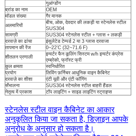
गुआंग्डोंग
ब्रांड का नाम
OEM
मॉडल संख्या
गैर मानक
बीच, ओक, देवदार की लकड़ी या स्टेनलेस स्टील
अलमारियों
SUS304
सामग्री
SUS304 स्टेनलेस स्टील + ग्लास + लकड़ी
दरवाज़े का ढांचा
इंसुलेटेड टेम्पर्ड 2 या 3 ग्लास दरवाजा
तापमान की रेंज
0~22'C (32~71.6 F)
इन्वर्टर फैन कूलिंग सिस्टम w/h इन्वर्टर कंप्रेस
शीतलन प्रणाली
एम्ब्रेको, फ्रॉस्ट फ्री
कुल क्षमता
स्वनिर्धारित
प्रयोग
लिविंग फ़र्निचर आधुनिक वाइन कैबिनेट
दरवाज़े का शीशा
एंटी यूवी और एंटी फॉगिंग
सँभालना
SUS304 स्टेनलेस स्टील बाहरी हैंडल
नेतृत्व में प्रकाश
टॉप लाइटिंग + साइड लाइटिंग स्ट्राइप्स
स्टेनलेस स्टील वाइन कैबिनेट का आकार
अनुकूलित किया जा सकता है, डिज़ाइन आपके
अनुरोध के अनुसार हो सकता है।