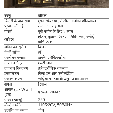
वस्तु
कीमत
बिक्री के बाद सेवा
मुफ़्त स्पेयर पार्ट्स और आजीवन ऑनलाइन
प्रदान की गई
तकनीकी सहायता
गारंटी
पूरी मशीन के लिए 3 साल
होटल, दुकान, रेस्तरां, लिविंग रूम, रसोई,
आवेदन
वाणिज्यिक ....
शक्ति का स्रोत
बिजली
निजी साँचा
हाँ
प्रशीतन प्रकार
कंप्रेसर रेफ्रिजरेटर
तापमान क्षेत्र
मल्टी जोन
तापमान नियंत्रण
इलेक्ट्रॉनिक तापमान
इंस्टालेशन
बिल्ट-इन और फ्रीस्टैंडिंग
प्रमाणीकरण
सीई या ग्राहक के अनुरोध का पालन
क्षमता
रिवाज़
आयाम (L x W x H
प्रचलन आकार
(इंच)
पावर (डब्ल्यू)
250
वोल्टेज (वी)
110/220V, 50/60Hz
उत्पत्ति का स्थान
चीन