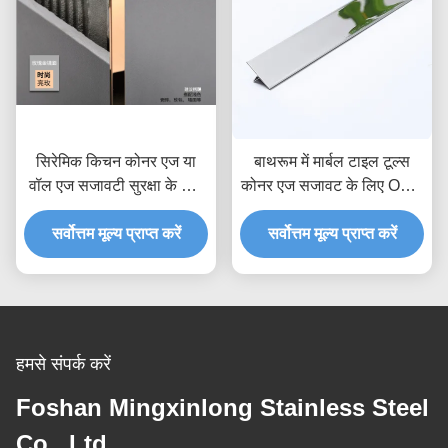
सिरेमिक किचन कोनर एज या
बाथरूम में मार्बल टाइल टूल्स
वॉल एज सजावटी सुरक्षा के लिए
कोनर एज सजावट के लिए OEM
201 304 316L स्टेनलेस
ODM पॉलिश 8K 6K 10K
स्टील चैनल ट्रिम प्रोफ़ाइल
सर्वोत्तम मूल्य प्राप्त करें
मिरर ट्रांज़िशन बॉर्डर एजिंग ट्रिम
सर्वोत्तम मूल्य प्राप्त करें
हमसे संपर्क करें
Foshan Mingxinlong Stainless Steel
Co., Ltd.