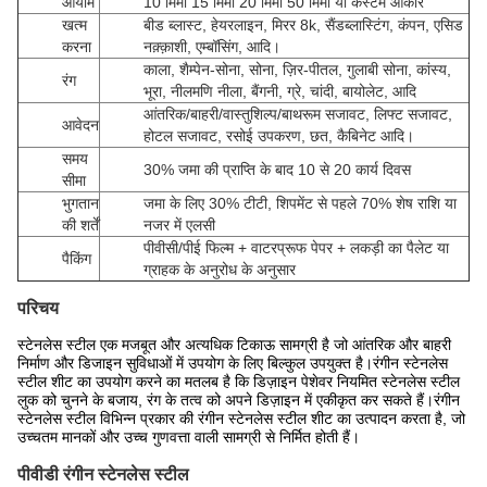
आयाम
10 मिमी 15 मिमी 20 मिमी 50 मिमी या कस्टम आकार
खत्म
बीड ब्लास्ट, हेयरलाइन, मिरर 8k, सैंडब्लास्टिंग, कंपन, एसिड
करना
नक़्क़ाशी, एम्बॉसिंग, आदि।
काला, शैम्पेन-सोना, सोना, ज़िर-पीतल, गुलाबी सोना, कांस्य,
रंग
भूरा, नीलमणि नीला, बैंगनी, ग्रे, चांदी, बायोलेट, आदि
आंतरिक/बाहरी/वास्तुशिल्प/बाथरूम सजावट, लिफ्ट सजावट,
आवेदन
होटल सजावट, रसोई उपकरण, छत, कैबिनेट आदि।
समय
30% जमा की प्राप्ति के बाद 10 से 20 कार्य दिवस
सीमा
भुगतान
जमा के लिए 30% टीटी, शिपमेंट से पहले 70% शेष राशि या
की शर्तें
नजर में एलसी
पीवीसी/पीई फिल्म + वाटरप्रूफ पेपर + लकड़ी का पैलेट या
पैकिंग
ग्राहक के अनुरोध के अनुसार
परिचय
स्टेनलेस स्टील एक मजबूत और अत्यधिक टिकाऊ सामग्री है जो आंतरिक और बाहरी
निर्माण और डिजाइन सुविधाओं में उपयोग के लिए बिल्कुल उपयुक्त है।रंगीन स्टेनलेस
स्टील शीट का उपयोग करने का मतलब है कि डिज़ाइन पेशेवर नियमित स्टेनलेस स्टील
लुक को चुनने के बजाय, रंग के तत्व को अपने डिज़ाइन में एकीकृत कर सकते हैं।रंगीन
स्टेनलेस स्टील विभिन्न प्रकार की रंगीन स्टेनलेस स्टील शीट का उत्पादन करता है, जो
उच्चतम मानकों और उच्च गुणवत्ता वाली सामग्री से निर्मित होती हैं।
पीवीडी रंगीन स्टेनलेस स्टील