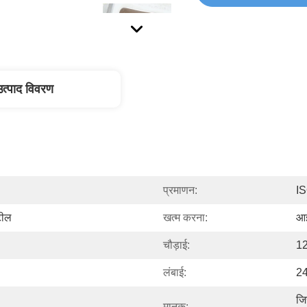
उत्पाद विवरण
प्रमाणन:
I
टील
खत्म करना:
आ
चौड़ाई:
12
लंबाई:
24
जि
मानक: