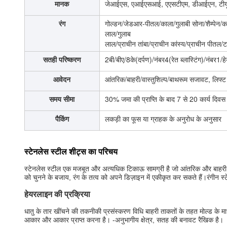
मानक
जेआईएस, एआईएसआई, एएसटीएम, डीआईएन, टीयूव
रंग
गोल्डन/जेडआर-पीतल/काला/गुलाबी सोना/शैम्पेन/कां
लाल/गुलाब
लाल/प्राचीन तांबा/प्राचीन कांस्य/प्राचीन पीतल
सतही परिष्करण
2बी/बीए/8के(दर्पण)/नंबर4(रेत ब्लास्टिंग)/नंबर1
आवेदन
आंतरिक/बाहरी/वास्तुशिल्प/बाथरूम सजावट, लि
समय सीमा
30% जमा की प्राप्ति के बाद 7 से 20 कार्य दिवस
पैकिंग
लकड़ी का फूस या ग्राहक के अनुरोध के अनुसार
स्टेनलेस स्टील शीट्स का परिचय
स्टेनलेस स्टील एक मजबूत और अत्यधिक टिकाऊ सामग्री है जो आंतरिक और बाहरी नि
को चुनने के बजाय, रंग के तत्व को अपने डिज़ाइन में एकीकृत कर सकते हैं।रंगीन स्ट
हेयरलाइन की प्रक्रिया
धातु के तार खींचने की तकनीकी प्रसंस्करण विधि बाहरी ताकतों के तहत मोल्ड के म
आकार और आकार प्राप्त करना है। -अनुभागीय क्षेत्र, सतह की बनावट रैखिक है।