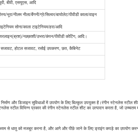
ी, बीवी, एसयूएस, आदि
स्य/भूरा/नीलम नीला/बैंगनी/ग्रे/सिल्वर/बायोलेट/पीवीडी काला/वाइन
/टाइटेनियम सोना/काला टाइटेनियम/हरा/आदि
/हेयरलाइन(ब्रश)/नक़्क़ाशी/उभरा/कंपन/पीवीडी कोटिंग, आदि।
फ्ट सजावट, होटल सजावट, रसोई उपकरण, छत, कैबिनेट
र्माण और डिजाइन सुविधाओं में उपयोग के लिए बिल्कुल उपयुक्त है।रंगीन स्टेनलेस स्टील श
ेनलेस स्टील विभिन्न प्रकार की रंगीन स्टेनलेस स्टील शीट का उत्पादन करता है, जो उच्चतम मान
ाध्यम से धातु को मजबूर करना है, और आगे और पीछे जाने के लिए ड्राइंग कपड़े का उपयोग करन