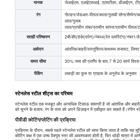
मानक
जेआईएस, एआईएसआई, एएसटीएम, डीआईएन, टीयूव
रंग
गोल्डन/जेडआर-पीतल/काला/गुलाबी सोना/शैम्पेन/कां
लाल/गुलाब
लाल/प्राचीन तांबा/प्राचीन कांस्य/प्राचीन पीतल
सतही परिष्करण
2बी/बीए/8के(दर्पण)/नंबर4(रेत ब्लास्टिंग)/नंबर1
आवेदन
आंतरिक/बाहरी/वास्तुशिल्प/बाथरूम सजावट, लि
समय सीमा
30% जमा की प्राप्ति के बाद 7 से 20 कार्य दिवस
पैकिंग
लकड़ी का फूस या ग्राहक के अनुरोध के अनुसार
स्टेनलेस स्टील शीट्स का परिचय
स्टेनलेस स्टील एक मजबूत और अत्यधिक टिकाऊ सामग्री है जो आंतरिक और बाहरी नि
को चुनने के बजाय, रंग के तत्व को अपने डिज़ाइन में एकीकृत कर सकते हैं।रंगीन स्ट
पीवीडी कोटिंग/प्लेटिंग की प्रक्रिया
प्रक्रिया के दौरान, सबसे पहले स्टेनलेस स्टील को साफ किया जाता है ताकि यह सुन
कोटिंग कक्ष में एक उच्च वैक्यूम स्तर की आवश्यकता होती है, फिर थोड़ी मात्रा में