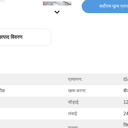
सर्वोत्तम मूल्य प्राप
उत्पाद विवरण
प्रमाणन:
I
टील
खत्म करना:
बी
चौड़ाई:
12
लंबाई:
24
जि
मानक: