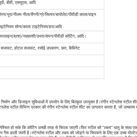
ी, बीवी, एसयूएस, आदि
स्य/भूरा/नीलम नीला/बैंगनी/ग्रे/सिल्वर/बायोलेट/पीवीडी काला/वाइन
/टाइटेनियम सोना/काला टाइटेनियम/हरा/आदि
/हेयरलाइन(ब्रश)/नक़्क़ाशी/उभरा/कंपन/पीवीडी कोटिंग, आदि।
फ्ट सजावट, होटल सजावट, रसोई उपकरण, छत, कैबिनेट
र्माण और डिजाइन सुविधाओं में उपयोग के लिए बिल्कुल उपयुक्त है।रंगीन स्टेनलेस स्टील श
ेनलेस स्टील विभिन्न प्रकार की रंगीन स्टेनलेस स्टील शीट का उत्पादन करता है, जो उच्चतम मान
िश्चित हो सके कि कोटिंग अच्छी तरह से चिपक जाएगी।फिर स्टील को "लक्ष्य" धातु के साथ एक 
 आर्गन गैस डाली जाती है।स्टेनलेस स्टील और लक्ष्य को जोड़ने या चिपकने के लिए एक उच्च वोल