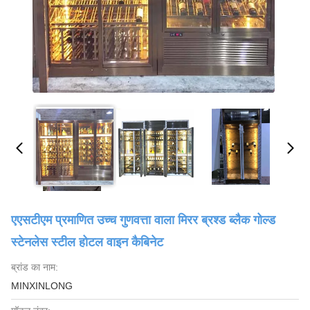
एएसटीएम प्रमाणित उच्च गुणवत्ता वाला मिरर ब्रश्ड ब्लैक गोल्ड
स्टेनलेस स्टील होटल वाइन कैबिनेट
ब्रांड का नाम:
MINXINLONG