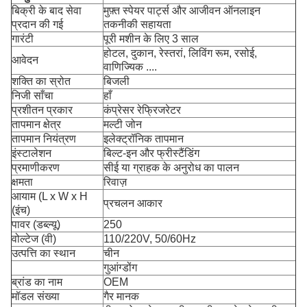
बिक्री के बाद सेवा
मुफ़्त स्पेयर पार्ट्स और आजीवन ऑनलाइन
प्रदान की गई
तकनीकी सहायता
गारंटी
पूरी मशीन के लिए 3 साल
होटल, दुकान, रेस्तरां, लिविंग रूम, रसोई,
आवेदन
वाणिज्यिक ....
शक्ति का स्रोत
बिजली
निजी साँचा
हाँ
प्रशीतन प्रकार
कंप्रेसर रेफ्रिजरेटर
तापमान क्षेत्र
मल्टी जोन
तापमान नियंत्रण
इलेक्ट्रॉनिक तापमान
इंस्टालेशन
बिल्ट-इन और फ्रीस्टैंडिंग
प्रमाणीकरण
सीई या ग्राहक के अनुरोध का पालन
क्षमता
रिवाज़
आयाम (L x W x H
प्रचलन आकार
(इंच)
पावर (डब्ल्यू)
250
वोल्टेज (वी)
110/220V, 50/60Hz
उत्पत्ति का स्थान
चीन
गुआंग्डोंग
ब्रांड का नाम
OEM
मॉडल संख्या
गैर मानक