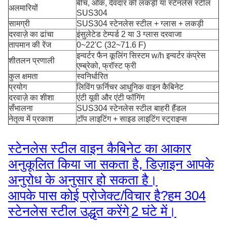
बीच, ओक, देवदार की लकड़ी या स्टेनलेस स्टील
अलमारियों
SUS304
सामग्री
SUS304 स्टेनलेस स्टील + ग्लास + लकड़ी
दरवाज़े का ढांचा
इंसुलेटेड टेम्पर्ड 2 या 3 ग्लास दरवाजा
तापमान की रेंज
0~22'C (32~71.6 F)
इन्वर्टर फैन कूलिंग सिस्टम w/h इन्वर्टर कंप्रेस
शीतलन प्रणाली
एम्ब्रेको, फ्रॉस्ट फ्री
कुल क्षमता
स्वनिर्धारित
प्रयोग
लिविंग फ़र्निचर आधुनिक वाइन कैबिनेट
दरवाज़े का शीशा
एंटी यूवी और एंटी फॉगिंग
सँभालना
SUS304 स्टेनलेस स्टील बाहरी हैंडल
नेतृत्व में प्रकाश
टॉप लाइटिंग + साइड लाइटिंग स्ट्राइप्स
स्टेनलेस स्टील वाइन कैबिनेट का आकार
अनुकूलित किया जा सकता है, डिज़ाइन आपके
अनुरोध के अनुसार हो सकता है।
आपके पास कोई प्रोजेक्ट/विचार है?हम 304
स्टेनलेस स्टील उद्धृत करेंगे
2 घंटे में।