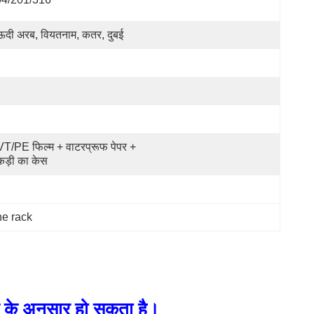
दी अरब, वियतनाम, कतर, दुबई
T/PE फिल्म + वाटरप्रूफ पेपर + 
ड़ी का केस
ne rack
 के अनुसार हो सकता है।