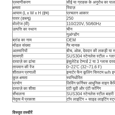
प्रमाणीकरण
सीई या ग्राहक के अनुरोध का पा
क्षमता
रिवाज़
आयाम (L x W x H (इंच)
प्रचलन आकार
पावर (डब्ल्यू)
250
वोल्टेज (वी)
110/220V, 50/60Hz
उत्पत्ति का स्थान
चीन
गुआंग्डोंग
ब्रांड का नाम
OEM
मॉडल संख्या
गैर मानक
अलमारियों
बीच, ओक, देवदार की लकड़ी या 
सामग्री
SUS304 स्टेनलेस स्टील + ग्ल
दरवाज़े का ढांचा
इंसुलेटेड टेम्पर्ड 2 या 3 ग्लास दर
तापमान की रेंज
0~22'C (32~71.6 F)
शीतलन प्रणाली
इन्वर्टर फैन कूलिंग सिस्टम w/h इन्व
कुल क्षमता
स्वनिर्धारित
प्रयोग
लिविंग फ़र्निचर आधुनिक वाइन कैब
दरवाज़े का शीशा
एंटी यूवी और एंटी फॉगिंग
सँभालना
SUS304 स्टेनलेस स्टील बाहरी 
नेतृत्व में प्रकाश
टॉप लाइटिंग + साइड लाइटिंग स्ट्र
विस्तृत तस्वीरें