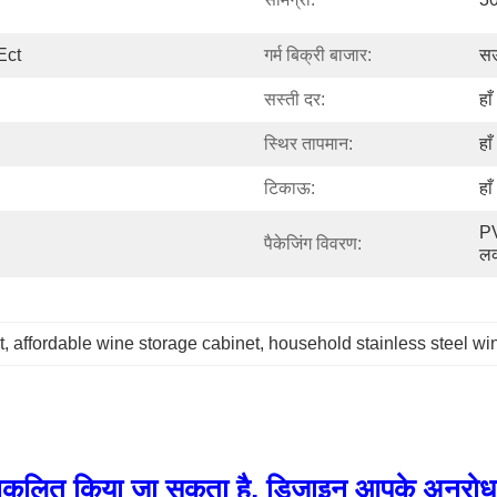
 Ect
गर्म बिक्री बाजार:
सऊ
सस्ती दर:
हाँ
स्थिर तापमान:
हाँ
टिकाऊ:
हाँ
PV
पैकेजिंग विवरण:
लक
t
, 
affordable wine storage cabinet
, 
household stainless steel wi
ुकूलित किया जा सकता है, डिज़ाइन आपके अनुरोध