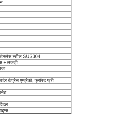
लन
स्टेनलेस स्टील SUS304
ास + लकड़ी
वाजा
र्टर कंप्रेस एम्ब्रेको, फ्रॉस्ट फ्री
िनेट
हैंडल
ाइप्स