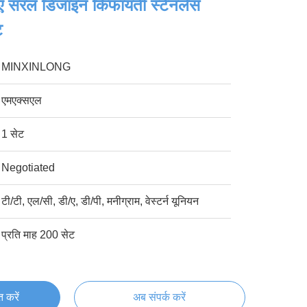
िए सरल डिजाइन किफायती स्टेनलेस
ट
MINXINLONG
एमएक्सएल
1 सेट
Negotiated
टी/टी, एल/सी, डी/ए, डी/पी, मनीग्राम, वेस्टर्न यूनियन
प्रति माह 200 सेट
्त करें
अब संपर्क करें