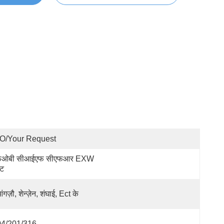
O/your Request
फओबी सीआईएफ सीएफआर EXW 
्ट
ंगज़ौ, शेन्ज़ेन, शंघाई, Ect के
04/201/316