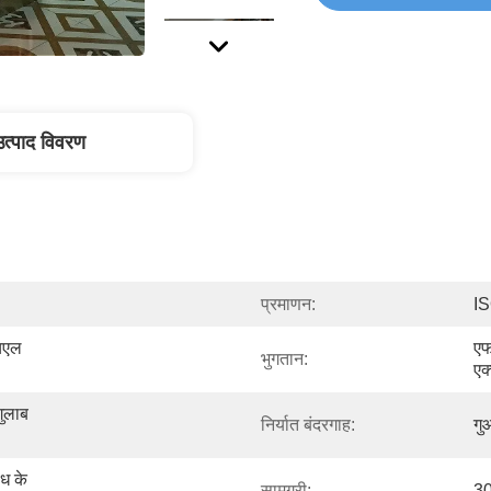
उत्पाद विवरण
प्रमाणन:
IS
चएल 
ए
भुगतान:
एक
ुलाब 
निर्यात बंदरगाह:
गुआ
ध के 
सामग्री:
3