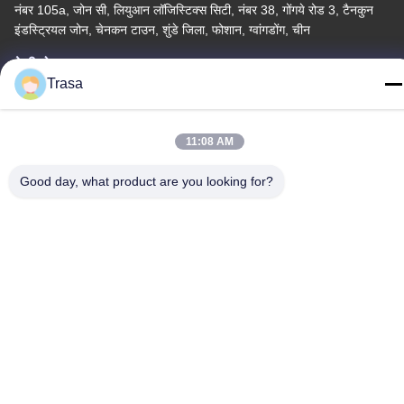
नंबर 105a, जोन सी, लियुआन लॉजिस्टिक्स सिटी, नंबर 38, गोंगये रोड 3, टैनकुन
इंडस्ट्रियल जोन, चेनकन टाउन, शुंडे जिला, फोशान, ग्वांगडोंग, चीन
टेलीफोन
Trasa
86-757-29395138
11:08 AM
Good day, what product are you looking for?
चीन अच्छी गुणवत्ता रंगीन स्टेनलेस स्टील शीट आपूर्तिकर्ता. कॉपीराइट © -2026
Foshan Mingxinlong Stainless Steel Co., Ltd. . सर्वाधिकार सुरक्षित।
गोपनीयता नीति
|
साइटमैप