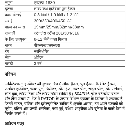
नमूना
एमएक्स-1830
इटरम
शावर कक्ष हार्डवेयर पुल हैंडल
कवर मोटाई
0.8 मिमी / 1.0 मिमी / 1.2 मिमी
लंबाई
300/350/400/450 मिमी
पाइप का व्यास
19mm/25mm/32mm/38mm
सामग्री
स्टेनलेस स्टील 201/304/316
के लिए उपयुक्त
8-12 मिमी कड़ा गिलास
खत्म
पीएसएस/एसएसएस
रंग
स्वनिर्धारित
सेवा
ओईएम
गारंटी
3 वर्ष
परिचय
आर्किटेक्चरल हार्डवेयर की गुणवत्ता रेंज में लीवर हैंडल, पुल हैंडल, कैबिनेट हैंडल,
फर्नीचर हार्डवेयर, फ्लश पुल, सिलेंडर, डोर हिंज, नंबर प्लेट, साइन प्लेट, डोर स्टॉपर्स,
कोट हुक, शॉवर टिका और शॉवर नॉब्स शामिल हैं। 304/316 ग्रेड स्टेनलेस स्टील
और ठोस पीतल से।रेंज में RATOP के उत्पाद विभिन्न प्रकार के फिनिश में उपलब्ध हैं,
जिनमें साटन, पॉलिश और इलेक्ट्रोप्लेट शामिल हैं।इसके अलावा, हम अपने उत्पादों को
यूरोप, दक्षिण और उत्तरी अमेरिका, मध्य पूर्व, दक्षिण अफ्रीका और दुनिया के बाकी देशों में
निर्यात करते हैं।
आवेदन पत्र