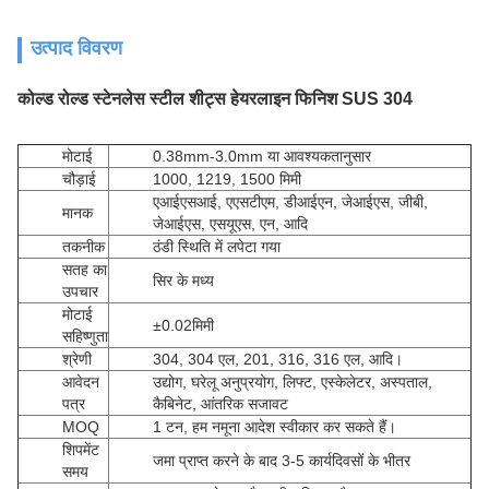
उत्पाद विवरण
कोल्ड रोल्ड स्टेनलेस स्टील शीट्स हेयरलाइन फिनिश SUS 304
मोटाई
0.38mm-3.0mm या आवश्यकतानुसार
चौड़ाई
1000, 1219, 1500 मिमी
एआईएसआई, एएसटीएम, डीआईएन, जेआईएस, जीबी,
मानक
जेआईएस, एसयूएस, एन, आदि
तकनीक
ठंडी स्थिति में लपेटा गया
सतह का
सिर के मध्य
उपचार
मोटाई
±0.02मिमी
सहिष्णुता
श्रेणी
304, 304 एल, 201, 316, 316 एल, आदि।
आवेदन
उद्योग, घरेलू अनुप्रयोग, लिफ्ट, एस्केलेटर, अस्पताल,
पत्र
कैबिनेट, आंतरिक सजावट
MOQ
1 टन, हम नमूना आदेश स्वीकार कर सकते हैं।
शिपमेंट
जमा प्राप्त करने के बाद 3-5 कार्यदिवसों के भीतर
समय