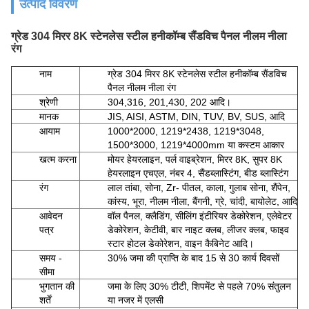
उत्पाद विवरण
ग्रेड 304 मिरर 8K स्टेनलेस स्टील हनीकॉम्ब सैंडविच पैनल नीलम नीला
रंग
नाम
ग्रेड 304 मिरर 8K स्टेनलेस स्टील हनीकॉम्ब सैंडविच
पैनल नीलम नीला रंग
श्रेणी
304,316, 201,430, 202 आदि।
मानक
JIS, AISI, ASTM, DIN, TUV, BV, SUS, आदि
आयाम
1000*2000, 1219*2438, 1219*3048,
1500*3000, 1219*4000mm या कस्टम आकार
खत्म करना
मोयर हेयरलाइन, पर्ल वाइब्रेशन, मिरर 8K, सुपर 8K
हेयरलाइन एचएल, नंबर 4, सैंडब्लास्टिंग, बीड ब्लास्टिंग
रंग
लाल तांबा, सोना, Zr- पीतल, काला, गुलाब सोना, शैंपेन,
कांस्य, भूरा, नीलम नीला, बैंगनी, ग्रे, चांदी, बायोलेट, आदि
आवेदन
वॉल पैनल, क्लैडिंग, सीलिंग इंटीरियर डेकोरेशन, एलेवेटर
पत्र
डेकोरेशन, केटीवी, बार नाइट क्लब, लीजर क्लब, फाइव
स्टार होटल डेकोरेशन, वाइन कैबिनेट आदि।
समय -
30% जमा की प्राप्ति के बाद 15 से 30 कार्य दिवसों
सीमा
भुगतान की
जमा के लिए 30% टीटी, शिपमेंट से पहले 70% संतुलन
शर्तें
या नजर में एलसी