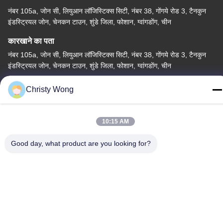
नंबर 105a, जोन सी, लियुआन लॉजिस्टिक्स सिटी, नंबर 38, गोंगये रोड 3, टैनकुन
इंडस्ट्रियल जोन, चेनकन टाउन, शुंडे जिला, फोशान, ग्वांगडोंग, चीन
कारखाने का पता
नंबर 105a, जोन सी, लियुआन लॉजिस्टिक्स सिटी, नंबर 38, गोंगये रोड 3, टैनकुन
इंडस्ट्रियल जोन, चेनकन टाउन, शुंडे जिला, फोशान, ग्वांगडोंग, चीन
टेलीफोन
Christy Wong
86-757-29395138
10:15 AM
Good day, what product are you looking for?
चीन अच्छी गुणवत्ता रंगीन स्टेनलेस स्टील शीट आपूर्तिकर्ता. कॉपीराइट © -2026
Foshan Mingxinlong Stainless Steel Co., Ltd. . सर्वाधिकार सुरक्षित।
गोपनीयता नीति
|
साइटमैप