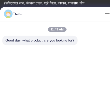
इंडस्ट्रियल जोन, चेनकन टाउन, शुंडे जिला, फोशान, ग्वांगडोंग, चीन
टेलीफोन
Trasa
86-757-29395138
11:43 AM
Good day, what product are you looking for?
चीन अच्छी गुणवत्ता रंगीन स्टेनलेस स्टील शीट आपूर्तिकर्ता. कॉपीराइट © -2026
Foshan Mingxinlong Stainless Steel Co., Ltd. . सर्वाधिकार सुरक्षित।
गोपनीयता नीति
|
साइटमैप