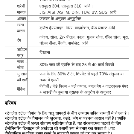
श्रेणी
एसयूएस 304, एसयूएस 316, आदि।
मानक
JIS, AISI, ASTM, DIN, TUV, BV, SUS, आदि
आयाम
जरूरत के अनुसार अनुकूलित
खत्म
क्रॉस हेयरलाइन, मिरर, वाइब्रेशन, बीड ब्लास्ट आदि।
करना
कांस्य, सोना, Zr- पीतल, काला, गुलाब सोना, शैंपेन सोना, भूरा,
रंग
नीलम नीला, बैंगनी, बायोलेट, आदि
आवेदन
दिखाना
पत्र
समय -
30% जमा की प्राप्ति के बाद 25 से 40 कार्य दिवसों
सीमा
भुगतान
जमा के लिए 30% टीटी, शिपमेंट से पहले 70% संतुलन या
की शर्तें
नजर में एलसी
पीवीसी / पीई फिल्म + पर्ल कपास, बबल बैग + वाटरप्रूफ पेपर
पैकिंग
+ लकड़ी के फूस या ग्राहक के अनुरोध के अनुसार
परिचय
स्टेनलेस स्टील निर्माण के लिए धातु सामग्री के बीच उच्चतम शक्ति सामग्री में से एक है।
स्टेनलेस स्टील के विभाजन को खुरचना, गड्ढे, जंग या पहनना आसान नहीं है।क्योंकि
स्टेनलेस स्टील में अच्छा संक्षारण प्रतिरोध होता है, यह संरचनात्मक घटकों के लिए
इंजीनियरिंग डिजाइन की अखंडता को स्थायी रूप से बनाए रख सकता है।.यह
दीर्घकालिक स्थायित्व बनाए रखने के सजावटी प्रभाव को पूरा कर सकता है।