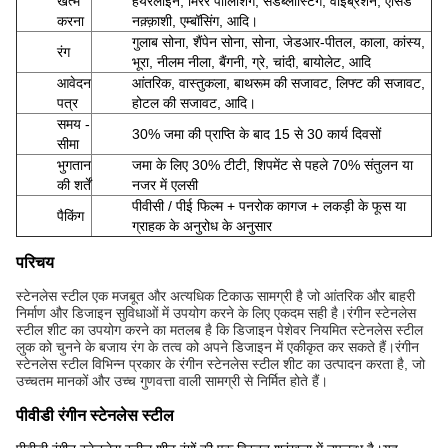
खत्म
हेयरलाइन, मिरर पॉलिशिंग, सैंडब्लास्टिंग, वाइब्रेशन, एसिड
करना
नक़्क़ाशी, एम्बॉसिंग, आदि।
गुलाब सोना, शैंपेन सोना, सोना, जेडआर-पीतल, काला, कांस्य,
रंग
भूरा, नीलम नीला, बैंगनी, ग्रे, चांदी, बायोलेट, आदि
आवेदन
आंतरिक, वास्तुकला, बाथरूम की सजावट, लिफ्ट की सजावट,
पत्र
होटल की सजावट, आदि।
समय -
30% जमा की प्राप्ति के बाद 15 से 30 कार्य दिवसों
सीमा
भुगतान
जमा के लिए 30% टीटी, शिपमेंट से पहले 70% संतुलन या
की शर्तें
नजर में एलसी
पीवीसी / पीई फिल्म + पनरोक कागज + लकड़ी के फूस या
पैकिंग
ग्राहक के अनुरोध के अनुसार
परिचय
स्टेनलेस स्टील एक मजबूत और अत्यधिक टिकाऊ सामग्री है जो आंतरिक और बाहरी
निर्माण और डिजाइन सुविधाओं में उपयोग करने के लिए एकदम सही है।रंगीन स्टेनलेस
स्टील शीट का उपयोग करने का मतलब है कि डिजाइन पेशेवर नियमित स्टेनलेस स्टील
लुक को चुनने के बजाय रंग के तत्व को अपने डिजाइन में एकीकृत कर सकते हैं।रंगीन
स्टेनलेस स्टील विभिन्न प्रकार के रंगीन स्टेनलेस स्टील शीट का उत्पादन करता है, जो
उच्चतम मानकों और उच्च गुणवत्ता वाली सामग्री से निर्मित होते हैं।
पीवीडी रंगीन स्टेनलेस स्टील