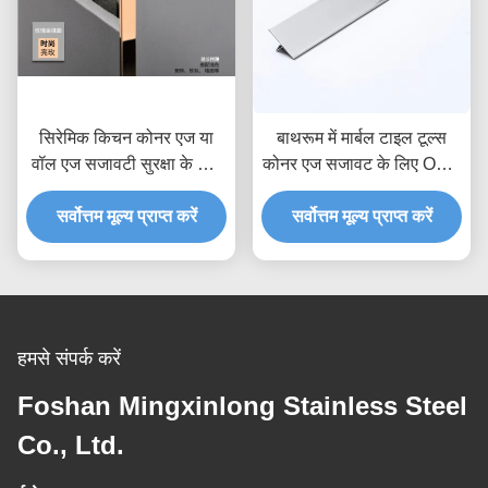
सिरेमिक किचन कोनर एज या
बाथरूम में मार्बल टाइल टूल्स
वॉल एज सजावटी सुरक्षा के लिए
कोनर एज सजावट के लिए OEM
201 304 316L स्टेनलेस
ODM पॉलिश 8K 6K 10K
स्टील चैनल ट्रिम प्रोफ़ाइल
सर्वोत्तम मूल्य प्राप्त करें
मिरर ट्रांज़िशन बॉर्डर एजिंग ट्रिम
सर्वोत्तम मूल्य प्राप्त करें
हमसे संपर्क करें
Foshan Mingxinlong Stainless Steel
Co., Ltd.