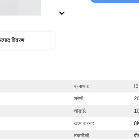
उत्पाद विवरण
प्रमाणन:
I
श्रेणी:
2
चौड़ाई:
10
खत्म करना:
8K
तकनीकी:
पी