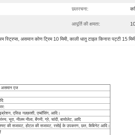
छलरचना:
कटि
आपूर्ति की क्षमता:
10
म स्ट्रिप्स
, 
असमान कोण ट्रिम 10 मिमी
, 
काली धातु टाइल किनारा पट्टी 15 मिम
िम असमान एज
दि
ार:
ाइब्रेशन, एसिड नक़्क़ाशी, एम्बॉसिंग, आदि।
स्य, भूरा, नीलम नीला, बैंगनी, ग्रे, चांदी, बायोलेट, आदि
 लिफ्ट की सजावट, होटल की सजावट, रसोई के उपकरण, छत, कैबिनेट आदि।
ं