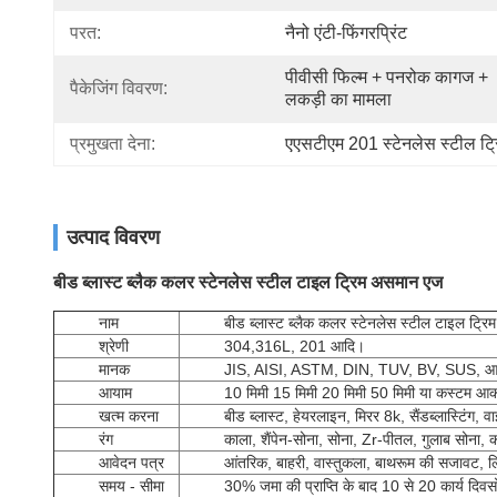
परत:
नैनो एंटी-फिंगरप्रिंट
पीवीसी फिल्म + पनरोक कागज + 
पैकेजिंग विवरण:
लकड़ी का मामला
प्रमुखता देना:
एएसटीएम 201 स्टेनलेस स्टील ट्रि
उत्पाद विवरण
बीड ब्लास्ट ब्लैक कलर स्टेनलेस स्टील टाइल ट्रिम असमान एज
नाम
बीड ब्लास्ट ब्लैक कलर स्टेनलेस स्टील टाइल ट्र
श्रेणी
304,316L, 201 आदि।
मानक
JIS, AISI, ASTM, DIN, TUV, BV, SUS, आ
आयाम
10 मिमी 15 मिमी 20 मिमी 50 मिमी या कस्टम आक
खत्म करना
बीड ब्लास्ट, हेयरलाइन, मिरर 8k, सैंडब्लास्टिंग, व
रंग
काला, शैंपेन-सोना, सोना, Zr-पीतल, गुलाब सोना, कां
आवेदन पत्र
आंतरिक, बाहरी, वास्तुकला, बाथरूम की सजावट,
समय - सीमा
30% जमा की प्राप्ति के बाद 10 से 20 कार्य दिवसो