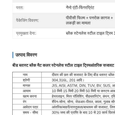
परत:
नैनो एंटी-फिंगरप्रिंट
पीवीसी फिल्म + पनरोक कागज + 
पैकेजिंग विवरण:
लकड़ी का मामला
प्रमुखता देना:
ब्लैक स्टेनलेस स्टील टाइल ट्रिम 
उत्पाद विवरण
बीड ब्लास्ट ब्लैक मैट कलर स्टेनलेस स्टील टाइल ट्रिम
आंतरिक सजावट 
नाम
दीवार की छत की सजावट के लिए बीड ब्लास्ट ब्लैक
श्रेणी
304,316L, 201 आदि।
मानक
JIS, AISI, ASTM, DIN, TUV, BV, SUS, आ
आयाम
10 मिमी 15 मिमी 20 मिमी 50 मिमी या कस्टम आक
खत्म करना
हेयरलाइन, मिरर पॉलिशिंग, सैंडब्लास्टिंग, कंपन, एसि
रंग
शैंपेन-सोना, सोना, जेडआर-पीतल, काला, गुलाब सोना, 
आवेदन पत्र
आंतरिक/बाहरी/वास्तुकला/बाथरूम की सजावट, ल
समय - सीमा
30% जमा की प्राप्ति के बाद 10 से 20 कार्य दिवसो