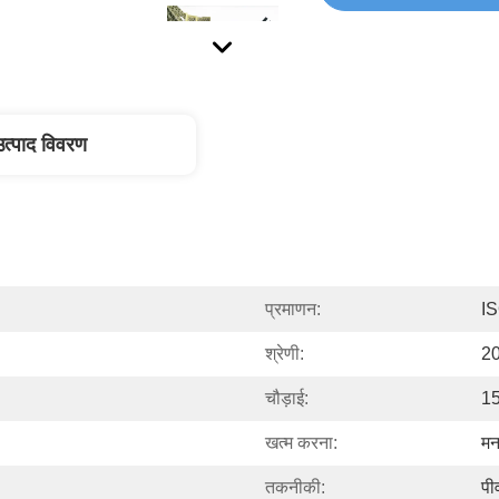
उत्पाद विवरण
प्रमाणन:
I
श्रेणी:
2
चौड़ाई:
15
खत्म करना:
मन
तकनीकी:
पी