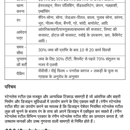
खत्म
हेयरलाइन, मिरर पॉलिशिंग, सैंडब्लास्टिंग, कंपन, नक़्क़ाशी,
करना
एम्बॉसिंग
शैंपेन-सोना, सोना, जेडआर-पीतल, काला, गुलाब सोना, कांस्य,
रंग
भूरा, नीलम नीला, बैंगनी, ग्रे, चांदी, बायोलेट, आदि
आंतरिक/बाहरी/वास्तुकला/बाथरूम की सजावट, लिफ्ट की
आवेदन
सजावट, होटल की सजावट, रसोई के उपकरण, छत, कैबिनेट
पत्र
आदि।
समय -
30% जमा की प्राप्ति के बाद 10 से 20 कार्य दिवसों
सीमा
भुगतान
जमा के लिए 30% टीटी, शिपमेंट से पहले 70% संतुलन या
की शर्तें
नजर में एलसी
पीवीसी / पीई फिल्म + पनरोक कागज + लकड़ी के फूस या
पैकिंग
ग्राहक के अनुरोध के अनुसार
परिचय
स्टेनलेस स्टील एक मजबूत और अत्यधिक टिकाऊ सामग्री है जो आंतरिक और बाहरी
निर्माण और डिजाइन सुविधाओं में उपयोग करने के लिए एकदम सही है।रंगीन स्टेनलेस
स्टील शीट का उपयोग करने का मतलब है कि डिजाइन पेशेवर नियमित स्टेनलेस स्टील
लुक को चुनने के बजाय रंग के तत्व को अपने डिजाइन में एकीकृत कर सकते हैं।रंगीन
स्टेनलेस स्टील विभिन्न प्रकार के रंगीन स्टेनलेस स्टील शीट का उत्पादन करता है, जो
उच्चतम मानकों और उच्च गुणवत्ता वाली सामग्री से निर्मित होते हैं।