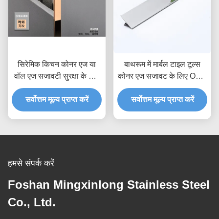
सिरेमिक किचन कोनर एज या
बाथरूम में मार्बल टाइल टूल्स
वॉल एज सजावटी सुरक्षा के लिए
कोनर एज सजावट के लिए OEM
201 304 316L स्टेनलेस
ODM पॉलिश 8K 6K 10K
स्टील चैनल ट्रिम प्रोफ़ाइल
सर्वोत्तम मूल्य प्राप्त करें
मिरर ट्रांज़िशन बॉर्डर एजिंग ट्रिम
सर्वोत्तम मूल्य प्राप्त करें
हमसे संपर्क करें
Foshan Mingxinlong Stainless Steel
Co., Ltd.